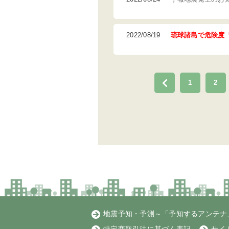
2022/08/19
琉球諸島で危険度
1
2
地震予知・予測～「予知するアンテナ」