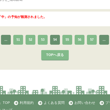
「中」の予知が観測されました。
...
51
52
53
54
55
56
57
...
TOPへ戻る
TOP
利用規約
よくある質問
お問い合わせ
プ