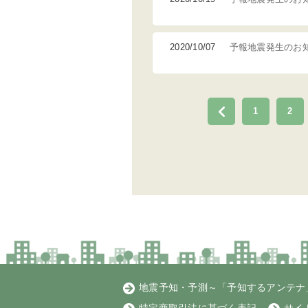
2020/10/07
予報地震発生のお
1
2
地震予知・予測～「予知するアンテナ」