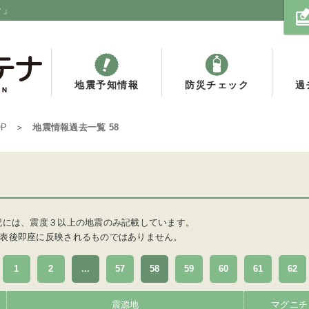
ナ」
地震予知情報
防災チェック
過
OP
地震情報過去一覧 58
記には、震度３以上の地震のみ記載しています。
表後即座に反映されるものではありません。
1
2
...
57
58
59
60
61
62
震源地
マグニチ